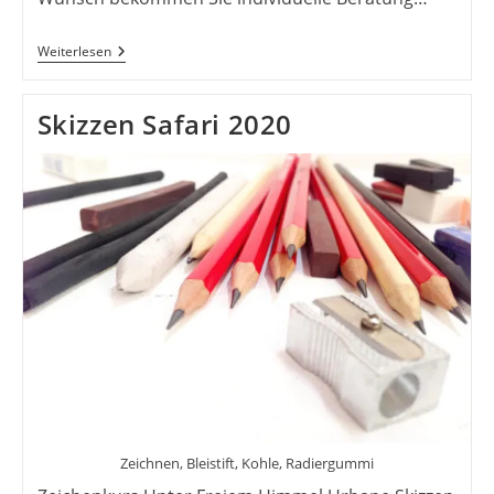
Kunst
Weiterlesen
Am
Dienstag
18.30
Skizzen Safari 2020
–
20.00
Uhr
Zeichnen, Bleistift, Kohle, Radiergummi