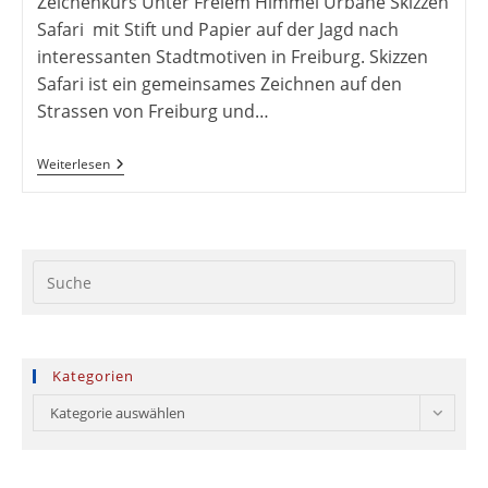
Zeichenkurs Unter Freiem Himmel Urbane Skizzen
Safari mit Stift und Papier auf der Jagd nach
interessanten Stadtmotiven in Freiburg. Skizzen
Safari ist ein gemeinsames Zeichnen auf den
Strassen von Freiburg und…
Skizzen
Weiterlesen
Safari
2020
Pres
Esc
to
clos
Kategorien
the
Kategorien
sear
Kategorie auswählen
pane