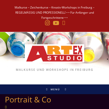
Malkurse – Zeichenkurse – Kreativ-Workshops in Freiburg –
REGELMÄSSIG UND PROFESSIONELL! • • Für Anfänger und
Fortgeschrittene • •
MALKURSE UND WORKSHOPS IN FREIBURG
MENÜ
Portrait & Co