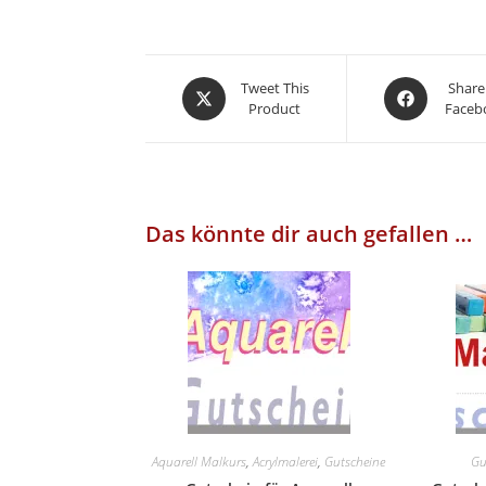
Opens
Opens
Tweet This
Share
Product
Faceb
in
in
a
a
new
new
window
window
Das könnte dir auch gefallen …
Aquarell Malkurs
,
Acrylmalerei
,
Gutscheine
Gu