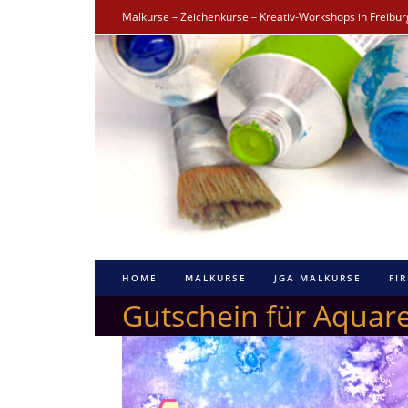
Zum
Malkurse – Zeichenkurse – Kreativ-Workshops in Freibu
Inhalt
springen
HOME
MALKURSE
JGA MALKURSE
FI
Gutschein für Aquare