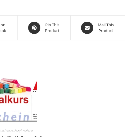
Opens
Opens
 on
Pin This
Mail This
ook
Product
Product
in
in
a
a
new
new
window
window
tscheine
,
Acrylmalerei