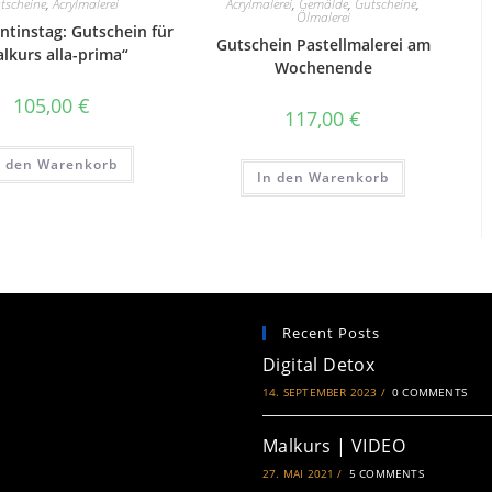
tscheine
,
Acrylmalerei
Acrylmalerei
,
Gemälde
,
Gutscheine
,
Ölmalerei
ntinstag: Gutschein für
Gutschein Pastellmalerei am
lkurs alla-prima“
Wochenende
105,00
€
117,00
€
n den Warenkorb
In den Warenkorb
Recent Posts
Digital Detox
14. SEPTEMBER 2023
/
0 COMMENTS
Malkurs | VIDEO
27. MAI 2021
/
5 COMMENTS