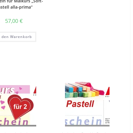
in für Malkurs „Soft-
stell alla-prima“
57,00
€
n den Warenkorb