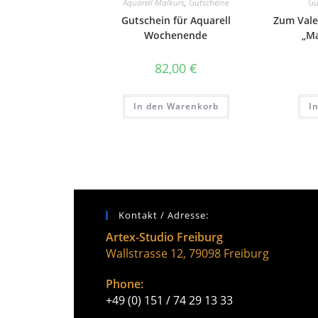
Aquarell Malkurs
,
Gutscheine
Gu
Gutschein für Aquarell
Zum Vale
Wochenende
„Ma
82,00
€
In den Warenkorb
I
Kontakt / Adresse:
Artex-Studio Freiburg
Wallstrasse 12, 79098 Freiburg
Phone:
+49 (0) 151 / 74 29 13 33
Opens