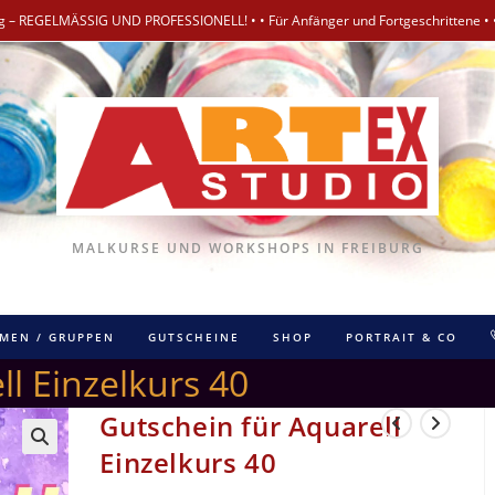
rg – REGELMÄSSIG UND PROFESSIONELL! • • Für Anfänger und Fortgeschrittene • 
MALKURSE UND WORKSHOPS IN FREIBURG
RMEN / GRUPPEN
GUTSCHEINE
SHOP
PORTRAIT & CO
ll Einzelkurs 40
Gutschein für Aquarell
Einzelkurs 40