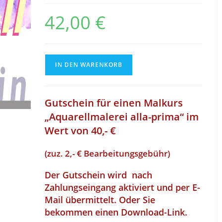
42,00
€
Gutschein
IN DEN WARENKORB
für
Aquarell
Einzelkurs
Gutschein für einen Malkurs
40
„Aquarellmalerei alla-prima“ im
Menge
Wert von 40,- €
(zuz. 2,- € Bearbeitungsgebühr)
Der Gutschein wird nach
Zahlungseingang aktiviert und per E-
Mail übermittelt. Oder Sie
bekommen einen Download-Link.